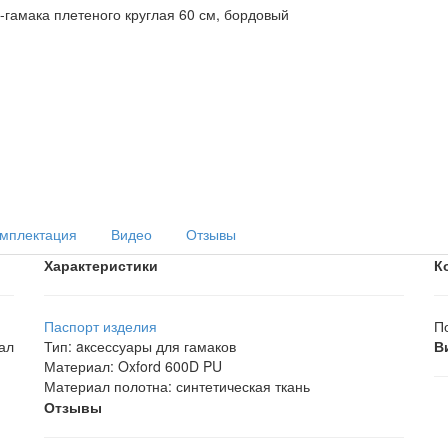
мплектация
Видео
Отзывы
Характеристики
К
Паспорт изделия
П
ал
Тип
:
aксессуары для гамаков
В
Материал
:
Oxford 600D PU
Материал полотна
:
синтетическая ткань
Отзывы