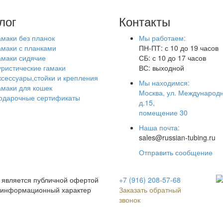
лог
Контакты
амаки без планок
Мы работаем:
амаки с планками
ПН-ПТ: с 10 до 19 часов
амаки сидячие
СБ: с 10 до 17 часов
уристические гамаки
ВС: выходной
ксессуары,стойки и крепления
Мы находимся:
амаки для кошек
Москва, ул. Международн
одарочные сертификаты
д.15,
помещение 30
Наша почта:
sales@russian-tubing.ru
Отправить сообщение
 является публичной офертой
+7 (916) 208-57-68
 информационный характер
Заказать обратный
звонок