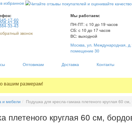
 в избранное
ефон:
Мы работаем:
645-17-60
208-57-68
ПН-ПТ: с 10 до 19 часов
384-33-43
СБ: с 10 до 17 часов
обратный звонок
ВС: выходной
Москва, ул. Международная, д.
помещение 30
осы
Оптовикам
Доставка
Контакты
по вашим размерам!
а и мебели
Подушка для кресла-гамака плетеного круглая 60 см,
а плетеного круглая 60 см, борд