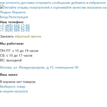
как оплатить
доставка
отправить сообщение
добавить в избранное
Вход
Регистрация
Наш телефон:
+7 (495)
645-17-60
+7 (916)
208-57-68
+7 (926)
384-33-43
Заказать
обратный звонок
Мы работаем:
ПН-ПТ: с 10 до 19 часов
СБ: с 10 до 17 часов
ВС: выходной
Москва, ул. Международная, д.15, помещение 30
Ваш заказ:
В корзине нет товаров.
Выберите товар
в нашем каталоге
Toggl