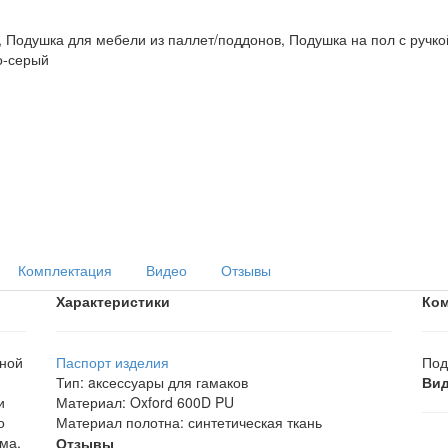
Комплектация
Видео
Отзывы
Характеристики
Ком
бной
Паспорт изделия
Под
Тип
:
aксессуары для гамаков
Ви
и
Материал
:
Oxford 600D PU
о
Материал полотна
:
синтетическая ткань
ма,
Отзывы