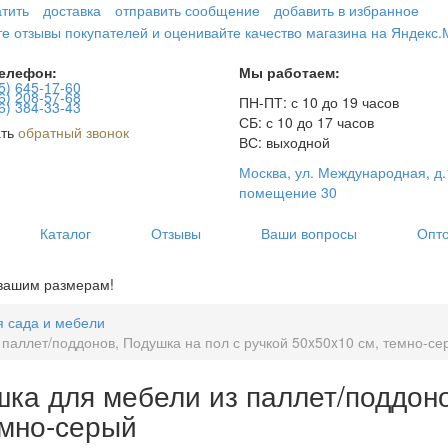
атить
доставка
отправить сообщение
добавить в избранное
елефон:
Мы работаем:
5)
645-17-60
6)
208-57-68
ПН-ПТ: с 10 до 19 часов
6)
384-33-43
СБ: с 10 до 17 часов
ать
обратный звонок
ВС: выходной
Москва, ул. Международная, д.
помещение 30
Каталог
Отзывы
Ваши вопросы
Опт
 вашим размерам!
я сада и мебели
 паллет/поддонов, Подушка на пол с ручкой 50x50x10 см, темно-се
шка для мебели из паллет/поддоно
емно-серый